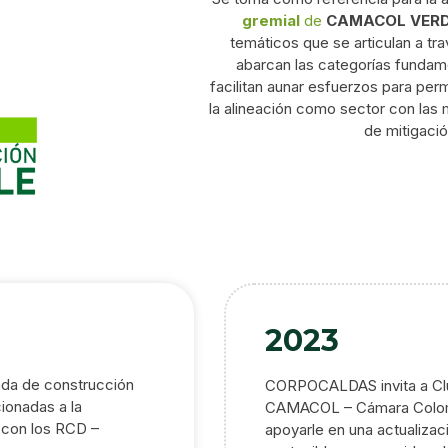
gremial
de
CAMACOL VER
temáticos que se articulan a tr
abarcan las categorías fundame
facilitan aunar esfuerzos para per
la alineación como sector con las 
de mitigació
2023
da de construcción
CORPOCALDAS invita a Clú
cionadas a la
CAMACOL – Cámara Colomb
ar con los RCD –
apoyarle en una actualiza