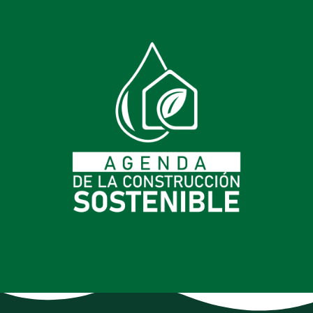
Anexo Resolución
1257 De 2021
Formato único para la formulación e implementación del
programade manejo ambiental de RCD