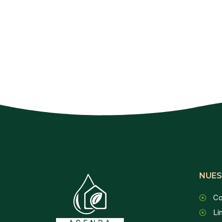
NUES
Co
Lí