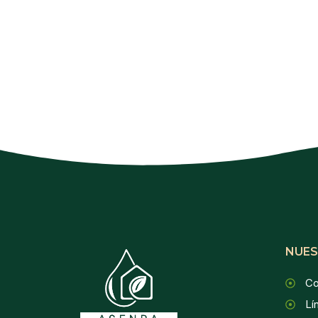
NUES
Co
Lí