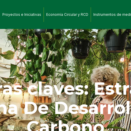
Proyectos e Iniciativas
Economía Circular y RCD
Instrumentos de medi
as claves: Est
a De Desarrol
Carbono